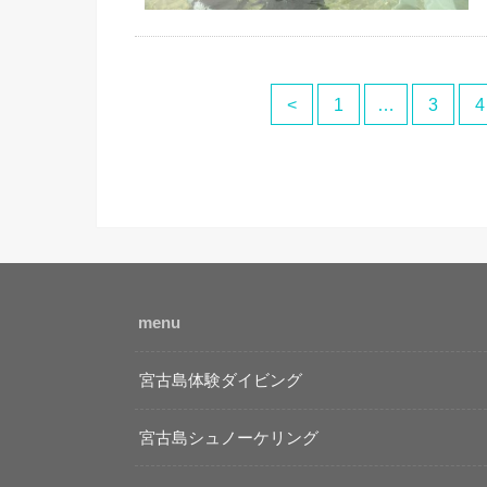
<
1
…
3
4
menu
宮古島体験ダイビング
宮古島シュノーケリング