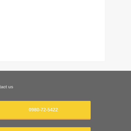
tact us
0980-72-5422