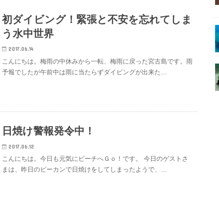
初ダイビング！緊張と不安を忘れてしま
う水中世界
2017.06.14
こんにちは。梅雨の中休みから一転、梅雨に戻った宮古島です。雨
予報でしたが午前中は雨に当たらずダイビングが出来た…
日焼け警報発令中！
2017.06.12
こんにちは。今日も元気にビーチへＧｏ！です。 今日のゲストさ
まは、昨日のピーカンで日焼けをしてしまったようで、…