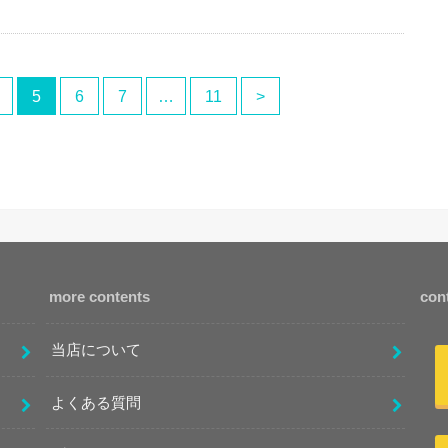
5
6
7
…
11
>
more contents
con
当店について
よくある質問