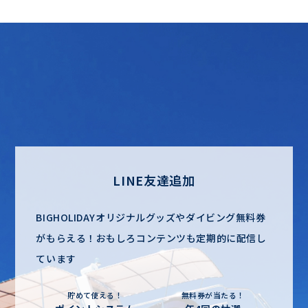
ダイビング内容
リクエスト対応
ダイビングポイント
料金・お支払いについて
メディカルチェック
LINE友達追加
BIGHOLIDAYオリジナルグッズやダイビング無料券
がもらえる！
おもしろコンテンツも定期的に配信し
ています
貯めて使える！
無料券が当たる！