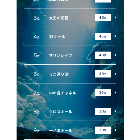
3
女王の部屋
46
回
位
4
35ホール
45
回
位
5
マリンレイク
40
回
位
6
ミニ通り池
39
回
位
7
中の島チャネル
35
回
位
8
クロスホール
30
回
位
9
一ノ瀬ホール
29
回
位