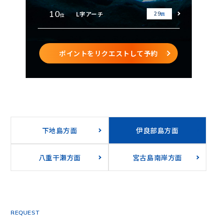
10
L字アーチ
29
回
位
ポイントをリクエストして予約
下地島方面
伊良部島方面
八重干瀬方面
宮古島南岸方面
REQUEST