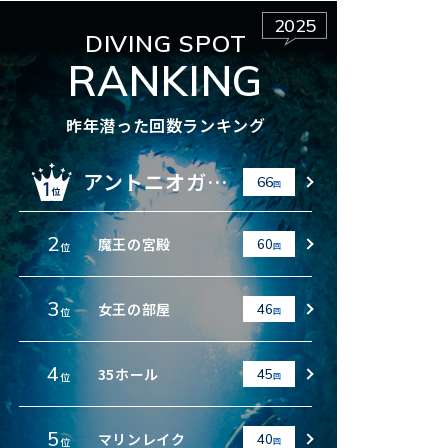
2025
DIVING SPOT
RANKING
昨年潜った回数ランキング
アントニオガウディ
66
回
2
魔王の宮殿
60
位
回
3
女王の部屋
46
位
回
4
35ホール
45
位
回
5
マリンレイク
40
位
回