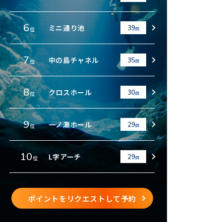
6
ミニ通り池
39
位
回
7
中の島チャネル
35
位
回
8
クロスホール
30
位
回
9
一ノ瀬ホール
29
位
回
10
L字アーチ
29
位
回
ポイントをリクエストして予約