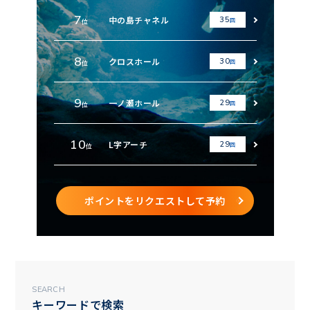
7
中の島チャネル
35
回
位
8
クロスホール
30
回
位
9
一ノ瀬ホール
29
回
位
10
L字アーチ
29
回
位
ポイントをリクエストして予約
SEARCH
キーワードで検索