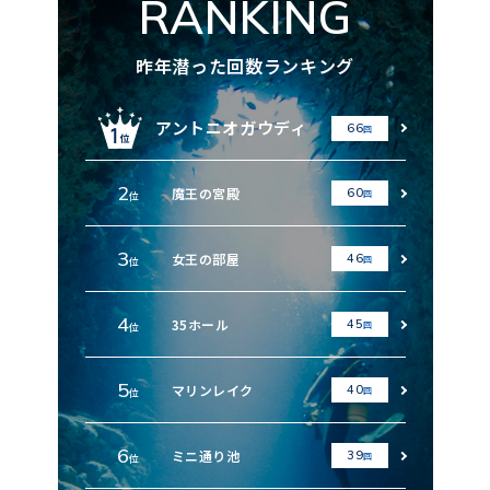
RANKING
昨年潜った回数ランキング
アントニオガウディ
66
回
2
魔王の宮殿
60
回
位
3
女王の部屋
46
回
位
4
35ホール
45
回
位
5
マリンレイク
40
回
位
6
ミニ通り池
39
回
位