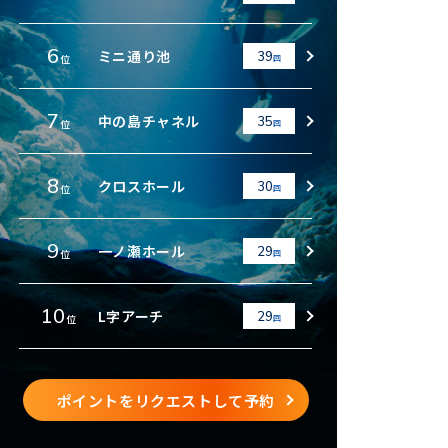
6
ミニ通り池
39
位
回
7
中の島チャネル
35
位
回
8
クロスホール
30
位
回
9
一ノ瀬ホール
29
位
回
10
L字アーチ
29
位
回
ポイントをリクエストして予約