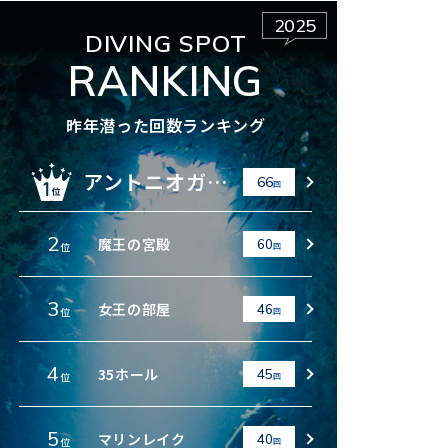
2025
DIVING SPOT
RANKING
昨年潜った回数ランキング
アントニオガウディ
66
回
2
魔王の宮殿
60
位
回
3
女王の部屋
46
位
回
4
35ホール
45
位
回
5
マリンレイク
40
位
回