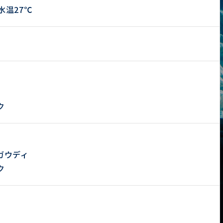
 水温27℃
ク
ガウディ
ク