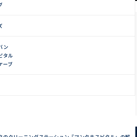
ブ
ズ
バン
ピタル
ケーブ
タのクリーニングステーション『マンタホスピタル』の解