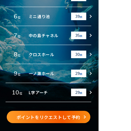
6
ミニ通り池
39
位
回
7
中の島チャネル
35
位
回
8
クロスホール
30
位
回
9
一ノ瀬ホール
29
位
回
10
L字アーチ
29
位
回
ポイントをリクエストして予約