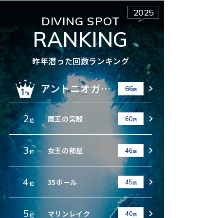
2025
DIVING SPOT
RANKING
昨年潜った回数ランキング
アントニオガウディ
66
回
2
魔王の宮殿
60
位
回
3
女王の部屋
46
位
回
4
35ホール
45
位
回
5
マリンレイク
40
位
回