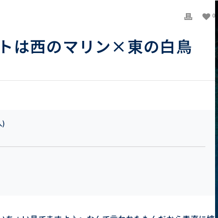
0
トは西のマリン×東の白鳥
人)