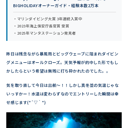
BIGHOLIDAYオーナーガイド・経験本数2万本
・マリンダイビング大賞 3年連続入賞中
・2023年海上保安庁長官賞 受賞
・2025年マンタステーション発見者
昨日は残念ながら暴風雨とビッグウェーブに阻まれダイビン
グメニューはオールクローズ。天気予報が的中した形でもし
かしたらという希望は無残に打ち砕かれたのでした。。
気を取り直して今日は出航～！！しかし真冬並の気温じゃな
いっすかー！水温は変わらずなのでエントリーした瞬間は幸
せ感じます(*´▽｀*)