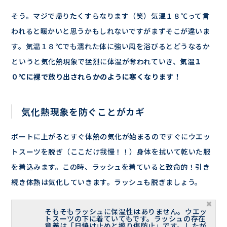
そう。マジで帰りたくすらなります（笑）気温１８℃って言
われると暖かいと思うかもしれないですがまずそこが違いま
す。気温１８℃でも濡れた体に強い風を浴びるとどうなるか
というと気化熱現象で猛烈に体温が奪われていき、
気温１
０℃に裸で放り出されらかのように寒くなります！
気化熱現象を防ぐことがカギ
ボートに上がるとすぐ体熱の気化が始まるのですぐにウエッ
トスーツを脱ぎ（ここだけ我慢！！）身体を拭いて乾いた服
を着込みます。この時、ラッシュを着ていると致命的！引き
続き体熱は気化していきます。ラッシュも脱ぎましょう。
そもそもラッシュに保温性はありません。ウエッ
トスーツの下に着ていてもです。ラッシュの存在
意義は「日焼け止めと擦り傷防止」です。したが