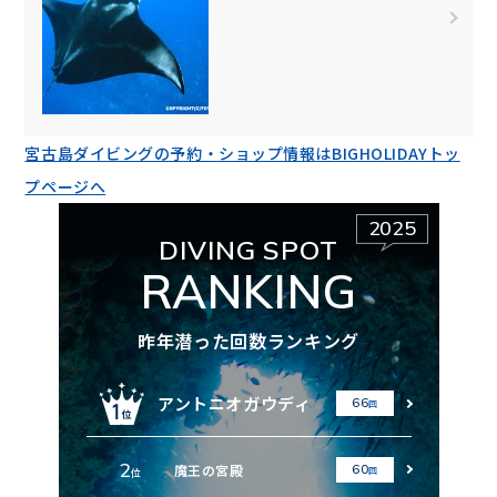
宮古島ダイビングの予約・ショップ情報はBIGHOLIDAYトッ
プページへ
2025
DIVING SPOT
RANKING
昨年潜った回数ランキング
アントニオガウディ
66
回
2
魔王の宮殿
60
回
位