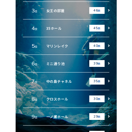
3
女王の部屋
46
回
位
4
35ホール
45
回
位
5
マリンレイク
40
回
位
6
ミニ通り池
39
回
位
7
中の島チャネル
35
回
位
8
クロスホール
30
回
位
9
一ノ瀬ホール
29
回
位