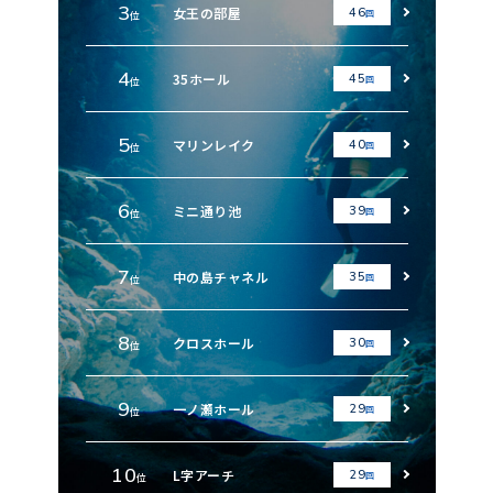
3
女王の部屋
46
回
位
4
35ホール
45
回
位
5
マリンレイク
40
回
位
6
ミニ通り池
39
回
位
7
中の島チャネル
35
回
位
8
クロスホール
30
回
位
9
一ノ瀬ホール
29
回
位
10
L字アーチ
29
回
位