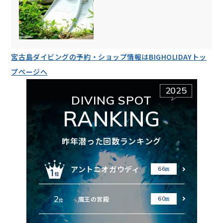
宮古島ダイビングの予約・ショップ情報はBIGHOLIDAYトッ
プページへ
2025
DIVING SPOT
RANKING
昨年潜った回数ランキング
アントニオガウディ
66
回
2
魔王の宮殿
60
回
位