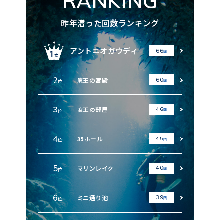
RANKING
昨年潜った回数ランキング
アントニオガウディ
66
回
2
魔王の宮殿
60
回
位
3
女王の部屋
46
回
位
4
35ホール
45
回
位
5
マリンレイク
40
回
位
6
ミニ通り池
39
回
位