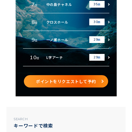
7
中の島チャネル
35
回
位
8
クロスホール
30
回
位
9
一ノ瀬ホール
29
回
位
10
L字アーチ
29
回
位
ポイントをリクエストして予約
SEARCH
キーワードで検索