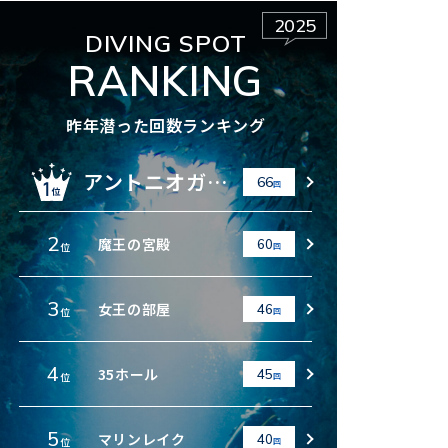
2025
DIVING SPOT
RANKING
昨年潜った回数ランキング
アントニオガウディ
66
回
2
魔王の宮殿
60
位
回
3
女王の部屋
46
位
回
4
35ホール
45
位
回
5
マリンレイク
40
位
回