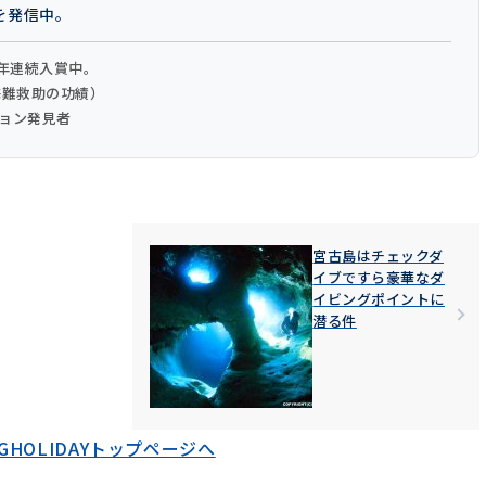
を発信中。
3年連続入賞中。
（海難救助の功績）
ション発見者
宮古島はチェックダ
イブですら豪華なダ
イビングポイントに
潜る件
HOLIDAYトップページへ