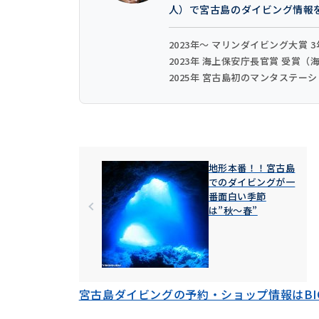
人）で宮古島のダイビング情報
2023年〜 マリンダイビング大賞 
2023年 海上保安庁長官賞 受賞
2025年 宮古島初のマンタステー
地形本番！！宮古島
でのダイビングが一
番面白い季節
は”秋〜春”
宮古島ダイビングの予約・ショップ情報はBIG