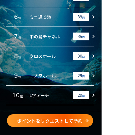
6
ミニ通り池
39
位
回
7
中の島チャネル
35
位
回
8
クロスホール
30
位
回
9
一ノ瀬ホール
29
位
回
10
L字アーチ
29
位
回
ポイントをリクエストして予約