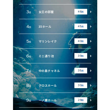
3
女王の部屋
46
回
位
4
35ホール
45
回
位
5
マリンレイク
40
回
位
6
ミニ通り池
39
回
位
7
中の島チャネル
35
回
位
8
クロスホール
30
回
位
9
一ノ瀬ホール
29
回
位