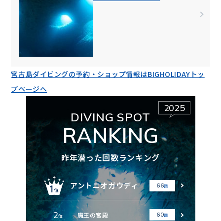
宮古島ダイビングの予約・ショップ情報はBIGHOLIDAYトッ
プページへ
2025
DIVING SPOT
RANKING
昨年潜った回数ランキング
アントニオガウディ
66
回
2
魔王の宮殿
60
回
位