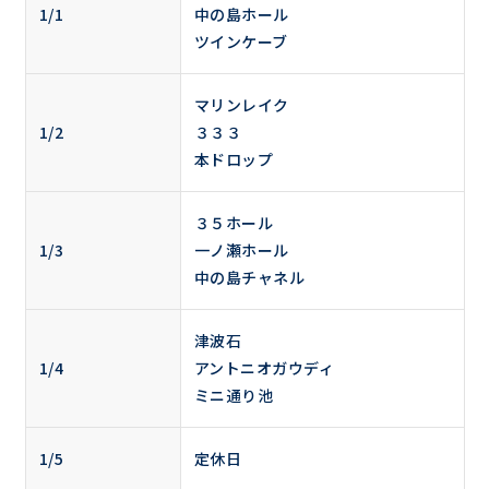
1/1
中の島ホール
ツインケーブ
マリンレイク
1/2
３３３
本ドロップ
３５ホール
1/3
一ノ瀬ホール
中の島チャネル
津波石
1/4
アントニオガウディ
ミニ通り池
1/5
定休日