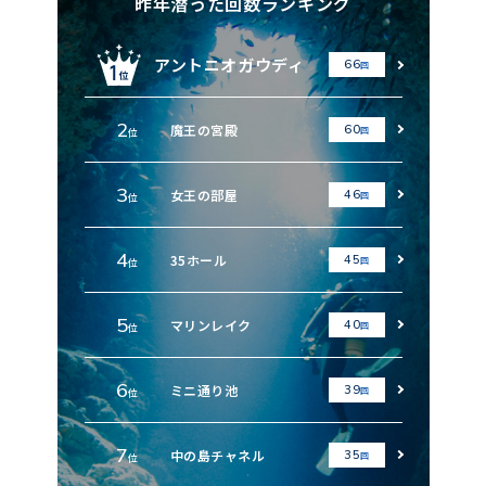
昨年潜った回数ランキング
アントニオガウディ
66
回
2
魔王の宮殿
60
回
位
3
女王の部屋
46
回
位
4
35ホール
45
回
位
5
マリンレイク
40
回
位
6
ミニ通り池
39
回
位
7
中の島チャネル
35
回
位