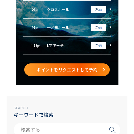
8
クロスホール
30
回
位
9
一ノ瀬ホール
29
回
位
10
L字アーチ
29
回
位
ポイントをリクエストして予約
SEARCH
キーワードで検索