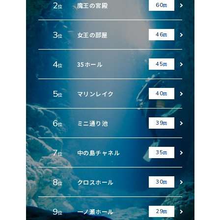
2
魔王の宮殿
60
回
位
3
女王の部屋
46
回
位
4
35ホール
45
回
位
5
マリンレイク
40
回
位
6
ミニ通り池
39
回
位
7
中の島チャネル
35
回
位
8
クロスホール
30
回
位
9
一ノ瀬ホール
29
回
位