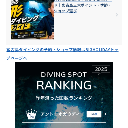
ド｜宮古島三大ポイント・季節・
ショップ選び
宮古島ダイビングの予約・ショップ情報はBIGHOLIDAYトッ
プページへ
2025
DIVING SPOT
RANKING
昨年潜った回数ランキング
アントニオガウディ
66
回