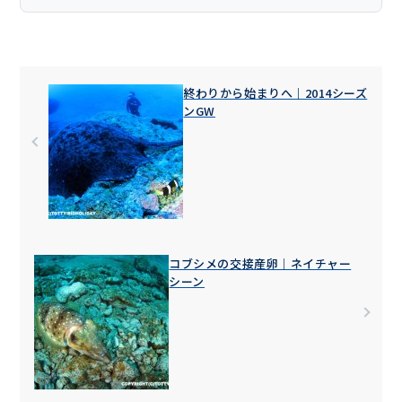
終わりから始まりへ｜2014シーズ
ンGW
コブシメの交接産卵｜ネイチャー
シーン