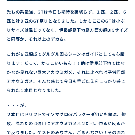
光もの系最強、GTは今日も期待を裏切らず、１匹、２匹、６
匹と計９匹のGT祭りとなりました。しかもここのGTは小ぶ
りサイズは混じってなく、伊良部島下地島方面の超BIGサイズ
と同等か、それ以上のデカさ。
これが６匹編成でグルグル回るシーンはガイドとしても心躍
ります！だって、かっこいいもん！！他は伊良部下地ではな
かなか見れない巨大アカウミガメ、それに比べれば子供同然
アオウミガメ、そんな感じで今日も手ごたえをしっかり感じ
られた１本目となりました。
・・・が、
２本目はドリフトでイソマグロorバラクーダ狙いも撃沈、惨
敗、見れたのは遠目にアオウミガメ×２だけ。伸るか反るか
で反りました。ゲストのみなさん、ごめんなさい！その流れ