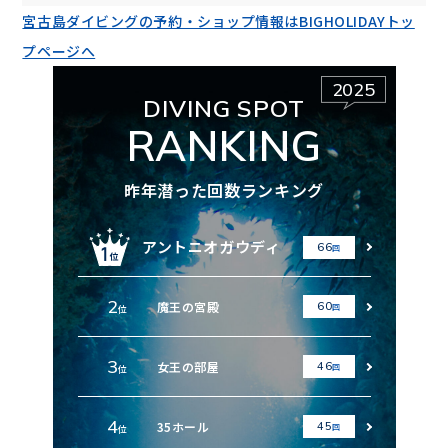
宮古島ダイビングの予約・ショップ情報はBIGHOLIDAYトッ
プページへ
2025
DIVING SPOT
RANKING
昨年潜った回数ランキング
アントニオガウディ
66
回
2
魔王の宮殿
60
回
位
3
女王の部屋
46
回
位
4
35ホール
45
回
位