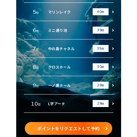
5
マリンレイク
40
回
位
6
ミニ通り池
39
回
位
7
中の島チャネル
35
回
位
8
クロスホール
30
回
位
9
一ノ瀬ホール
29
回
位
10
L字アーチ
29
回
位
ポイントをリクエストして予約