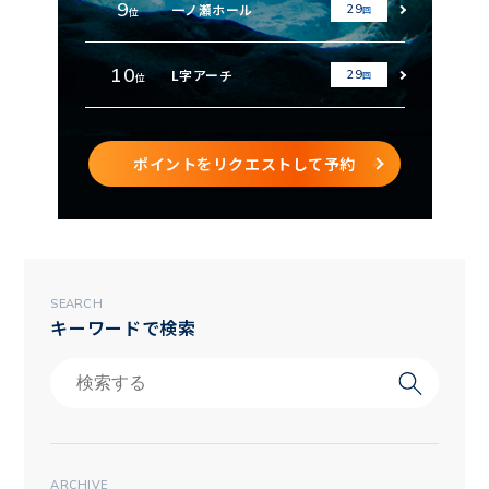
9
一ノ瀬ホール
29
回
位
10
L字アーチ
29
回
位
ポイントをリクエストして予約
SEARCH
キーワードで検索
ARCHIVE