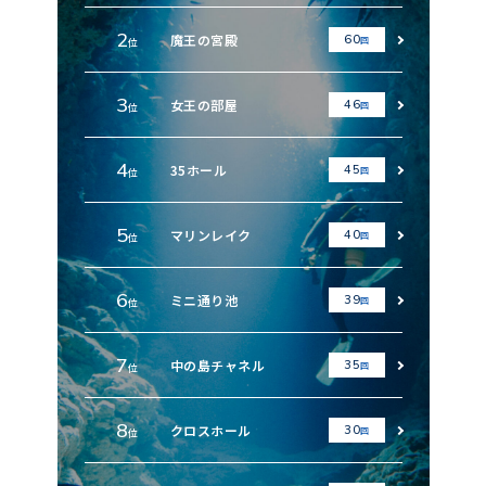
2
魔王の宮殿
60
回
位
3
女王の部屋
46
回
位
4
35ホール
45
回
位
5
マリンレイク
40
回
位
6
ミニ通り池
39
回
位
7
中の島チャネル
35
回
位
8
クロスホール
30
回
位