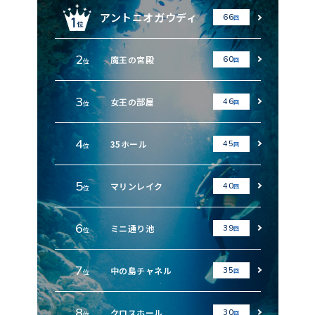
アントニオガウディ
66
回
2
魔王の宮殿
60
回
位
3
女王の部屋
46
回
位
4
35ホール
45
回
位
5
マリンレイク
40
回
位
6
ミニ通り池
39
回
位
7
中の島チャネル
35
回
位
8
クロスホール
30
回
位