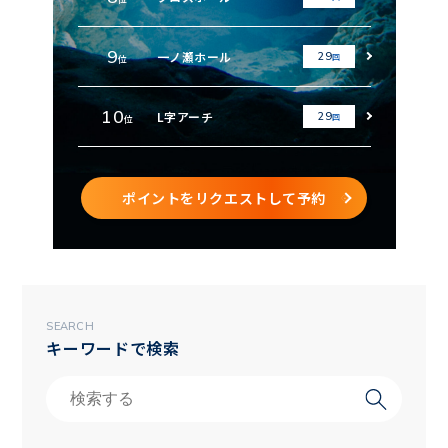
9
一ノ瀬ホール
29
回
位
10
L字アーチ
29
回
位
ポイントをリクエストして予約
SEARCH
キーワードで検索