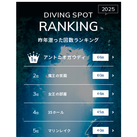
2025
DIVING SPOT
RANKING
昨年潜った回数ランキング
アントニオガウディ
66
回
2
魔王の宮殿
60
回
位
3
女王の部屋
46
回
位
4
35ホール
45
回
位
5
マリンレイク
40
回
位