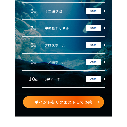
6
ミニ通り池
39
回
位
7
中の島チャネル
35
回
位
8
クロスホール
30
回
位
9
一ノ瀬ホール
29
回
位
10
L字アーチ
29
回
位
ポイントをリクエストして予約