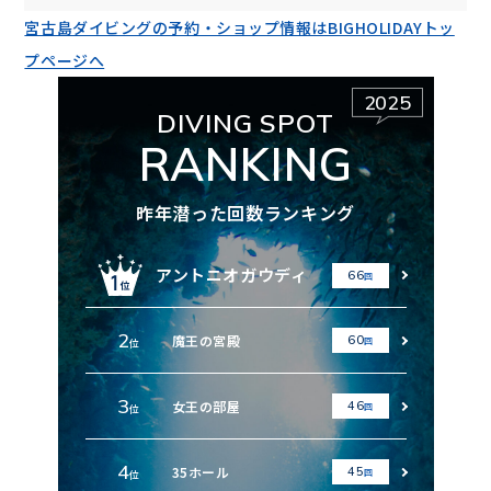
宮古島ダイビングの予約・ショップ情報はBIGHOLIDAYトッ
プページへ
2025
DIVING SPOT
RANKING
昨年潜った回数ランキング
アントニオガウディ
66
回
2
魔王の宮殿
60
回
位
3
女王の部屋
46
回
位
4
35ホール
45
回
位