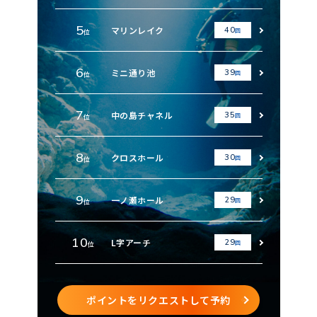
5
マリンレイク
40
回
位
6
ミニ通り池
39
回
位
7
中の島チャネル
35
回
位
8
クロスホール
30
回
位
9
一ノ瀬ホール
29
回
位
10
L字アーチ
29
回
位
ポイントをリクエストして予約