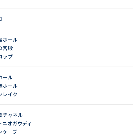
日
島ホール
の宮殿
ロップ
ホール
瀬ホール
ンレイク
島チャネル
トニオガウディ
ンケーブ