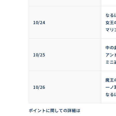
なる
10/24
女王
マリ
中の
10/25
アン
ミニ
魔王
10/26
一ノ
なる
ポイントに関しての詳細は