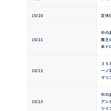
10/20
定休
中の
10/21
魔王
本ド
３５
10/22
一ノ
マリ
中の
10/23
アン
ツイ