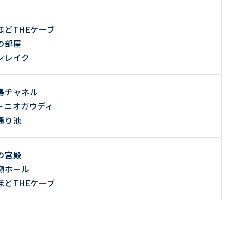
ほどTHEケーブ
の部屋
ンレイク
島チャネル
トニオガウディ
通り池
の宮殿
瀬ホール
ほどTHEケーブ