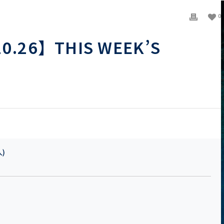
0
10.26】THIS WEEK’S
人)