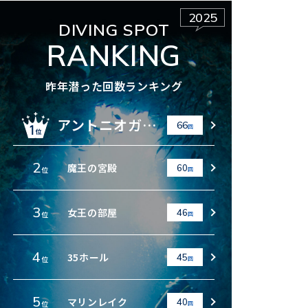
2025
DIVING SPOT
RANKING
昨年潜った回数ランキング
アントニオガウディ
66
回
2
魔王の宮殿
60
位
回
3
女王の部屋
46
位
回
4
35ホール
45
位
回
5
マリンレイク
40
位
回