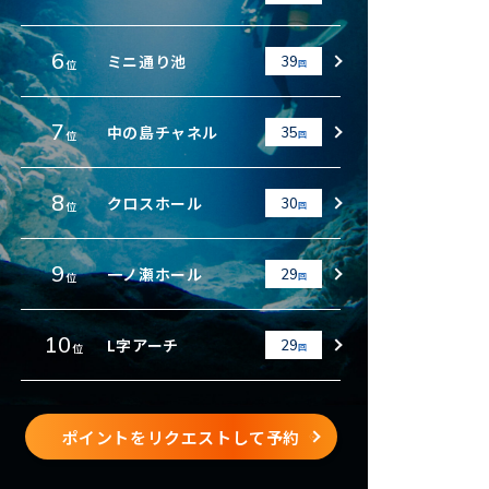
6
ミニ通り池
39
位
回
7
中の島チャネル
35
位
回
8
クロスホール
30
位
回
9
一ノ瀬ホール
29
位
回
10
L字アーチ
29
位
回
ポイントをリクエストして予約