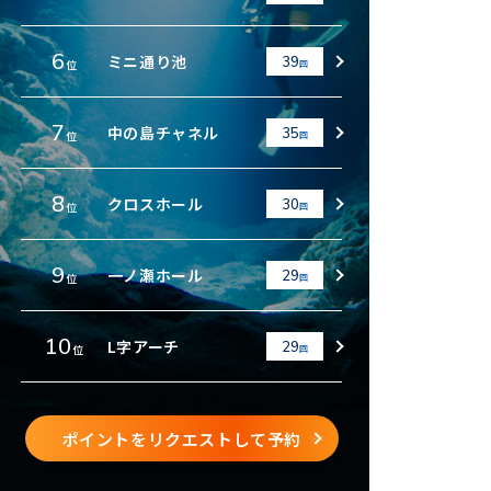
6
ミニ通り池
39
位
回
7
中の島チャネル
35
位
回
8
クロスホール
30
位
回
9
一ノ瀬ホール
29
位
回
10
L字アーチ
29
位
回
ポイントをリクエストして予約