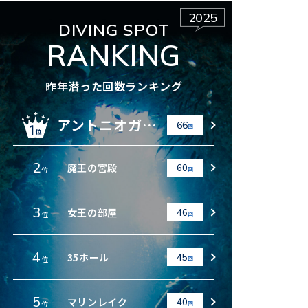
2025
DIVING SPOT
RANKING
昨年潜った回数ランキング
アントニオガウディ
66
回
2
魔王の宮殿
60
位
回
3
女王の部屋
46
位
回
4
35ホール
45
位
回
5
マリンレイク
40
位
回